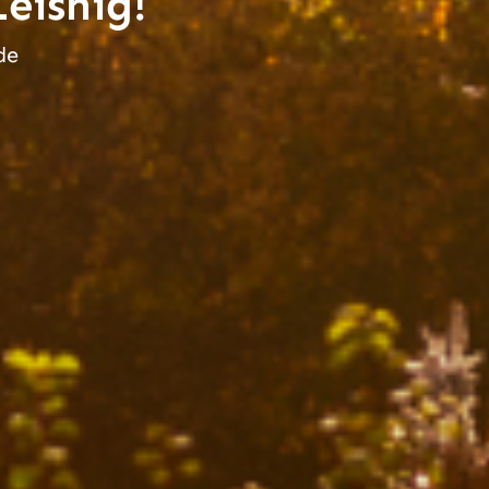
eisnig!
de